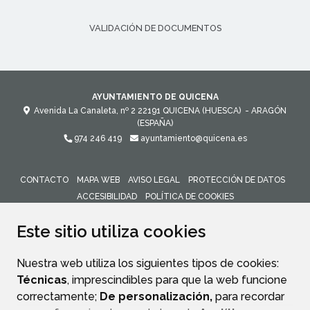
VALIDACIÓN DE DOCUMENTOS
AYUNTAMIENTO DE QUICENA
Avenida La Canaleta, nº 2
22191
QUICENA (HUESCA)
- ARAGÓN
(ESPAÑA)
974 246 419
ayuntamiento@quicena.es
CONTACTO
MAPA WEB
AVISO LEGAL
PROTECCIÓN DE DATOS
ACCESIBILIDAD
POLÍTICA DE COOKIES
ENLACE 
Este sitio utiliza cookies
Nuestra web utiliza los siguientes tipos de cookies:
Técnicas
, imprescindibles para que la web funcione
correctamente;
De personalización,
para recordar