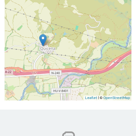
Leaflet
| ©
OpenStreetMap