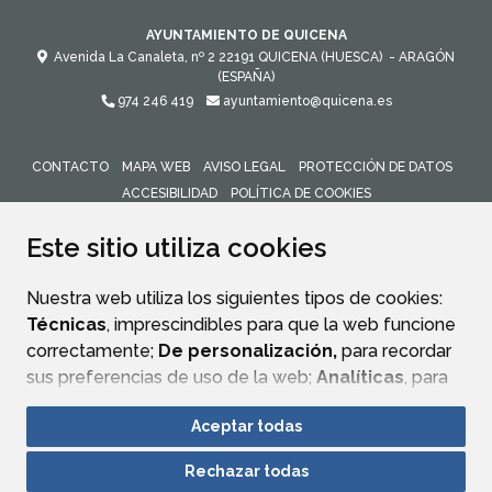
AYUNTAMIENTO DE QUICENA
Avenida La Canaleta, nº 2
22191
QUICENA (HUESCA)
- ARAGÓN
(ESPAÑA)
974 246 419
ayuntamiento@quicena.es
CONTACTO
MAPA WEB
AVISO LEGAL
PROTECCIÓN DE DATOS
ACCESIBILIDAD
POLÍTICA DE COOKIES
ENLACE 
Este sitio utiliza cookies
Nuestra web utiliza los siguientes tipos de cookies:
Técnicas
, imprescindibles para que la web funcione
correctamente;
De personalización,
para recordar
sus preferencias de uso de la web;
Analíticas
, para
mejorar el funcionamiento de la web y sus servicios.
Aceptar todas
Si acepta pulsando el botón
“Aceptar todas”
Rechazar todas
consideramos que acepta su uso. Si pulsa el botón