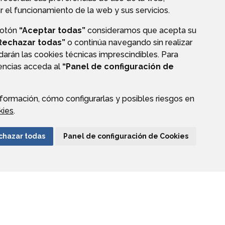
r el funcionamiento de la web y sus servicios.
O
VALIDACIÓN DE DOCUMENTOS
botón
“Aceptar todas”
consideramos que acepta su
Rechazar todas”
o continúa navegando sin realizar
darán las cookies técnicas imprescindibles. Para
rencias acceda al
“Panel de configuración de
formación, cómo configurarlas y posibles riesgos en
CIÓN DE DATOS
ACCESIBILIDAD
POLÍTICA DE COOKIES
kies
.
ENLACE EXTERNO A
chazar todas
Panel de configuración de Cookies