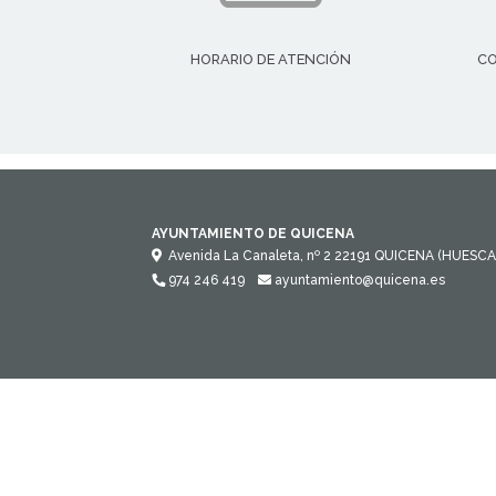
HORARIO DE ATENCIÓN
CO
AYUNTAMIENTO DE QUICENA
Avenida La Canaleta, nº 2
22191
QUICENA (HUESCA
974 246 419
ayuntamiento@quicena.es