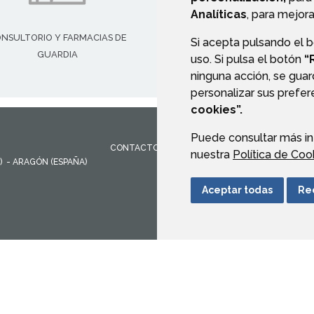
Analíticas
, para mejora
NSULTORIO Y FARMACIAS DE
FORMULARIO DE CONTACT
Si acepta pulsando el 
GUARDIA
uso. Si pulsa el botón
“
ninguna acción, se guar
personalizar sus prefe
cookies”.
Puede consultar más in
CONTACTO
MAPA WEB
AVISO LEGAL
PROTEC
nuestra
Política de Coo
)
- ARAGÓN
(ESPAÑA)
Aceptar todas
Re