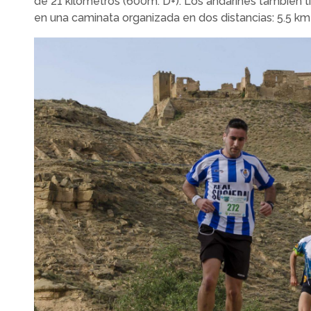
de 21 kilómetros (600m. D+). Los andarines también 
en una caminata organizada en dos distancias: 5.5 km