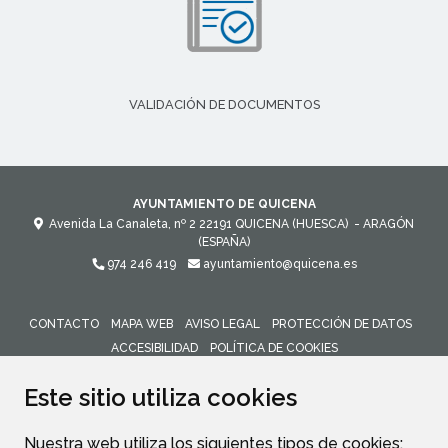
VALIDACIÓN DE DOCUMENTOS
AYUNTAMIENTO DE QUICENA
Avenida La Canaleta, nº 2
22191
QUICENA (HUESCA)
- ARAGÓN
(ESPAÑA)
974 246 419
ayuntamiento@quicena.es
CONTACTO
MAPA WEB
AVISO LEGAL
PROTECCIÓN DE DATOS
ACCESIBILIDAD
POLÍTICA DE COOKIES
ENLACE 
Este sitio utiliza cookies
Nuestra web utiliza los siguientes tipos de cookies: