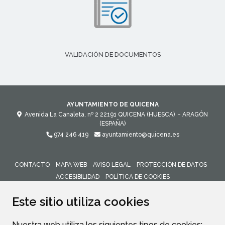
VALIDACIÓN DE DOCUMENTOS
AYUNTAMIENTO DE QUICENA
Avenida La Canaleta, nº 2
22191
QUICENA (HUESCA)
- ARAGÓN
(ESPAÑA)
974 246 419
ayuntamiento@quicena.es
CONTACTO
MAPA WEB
AVISO LEGAL
PROTECCIÓN DE DATOS
ACCESIBILIDAD
POLÍTICA DE COOKIES
ENLACE 
Este sitio utiliza cookies
Nuestra web utiliza los siguientes tipos de cookies: