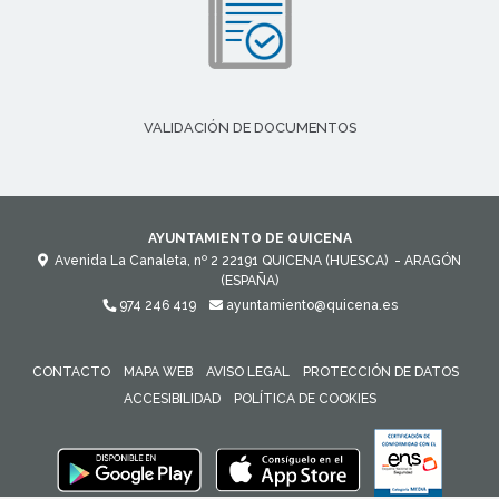
VALIDACIÓN DE DOCUMENTOS
AYUNTAMIENTO DE QUICENA
Avenida La Canaleta, nº 2
22191
QUICENA (HUESCA)
- ARAGÓN
(ESPAÑA)
974 246 419
ayuntamiento@quicena.es
CONTACTO
MAPA WEB
AVISO LEGAL
PROTECCIÓN DE DATOS
ACCESIBILIDAD
POLÍTICA DE COOKIES
ENLACE 