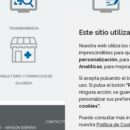
SEDE ELECTRÓNICA
TRANSPARENCIA
Este sitio utili
Nuestra web utiliza los
imprescindibles para q
personalización,
para 
Analíticas
, para mejora
NSULTORIO Y FARMACIAS DE
FORMULARIO DE CONTACT
Si acepta pulsando el 
GUARDIA
uso. Si pulsa el botón
“
ninguna acción, se guar
personalizar sus prefe
cookies”.
Puede consultar más in
CONTACTO
MAPA WEB
AVISO LEGAL
PROTEC
nuestra
Política de Coo
)
- ARAGÓN
(ESPAÑA)