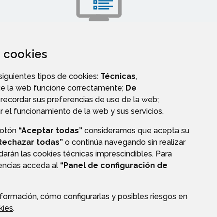
TRÁMITES
za cookies
 siguientes tipos de cookies:
Técnicas
,
ue la web funcione correctamente;
De
recordar sus preferencias de uso de la web;
r el funcionamiento de la web y sus servicios.
O
VALIDACIÓN DE DOCUMENTOS
botón
“Aceptar todas”
consideramos que acepta su
Rechazar todas”
o continúa navegando sin realizar
darán las cookies técnicas imprescindibles. Para
rencias acceda al
“Panel de configuración de
formación, cómo configurarlas y posibles riesgos en
CIÓN DE DATOS
ACCESIBILIDAD
POLÍTICA DE COOKIES
kies
.