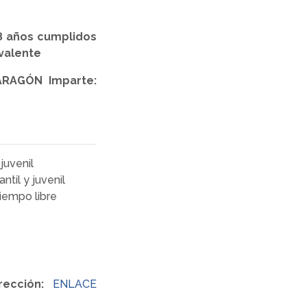
18 años cumplidos
ivalente
RAGÓN Imparte:
 juvenil
ntil y juvenil
tiempo libre
rección:
ENLACE