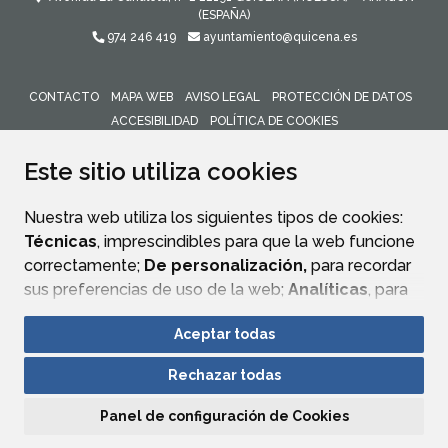
(ESPAÑA)
974 246 419
ayuntamiento@quicena.es
CONTACTO
MAPA WEB
AVISO LEGAL
PROTECCIÓN DE DATOS
ACCESIBILIDAD
POLÍTICA DE COOKIES
ENLACE 
Este sitio utiliza cookies
Nuestra web utiliza los siguientes tipos de cookies:
Técnicas
, imprescindibles para que la web funcione
correctamente;
De personalización,
para recordar
sus preferencias de uso de la web;
Analíticas
, para
mejorar el funcionamiento de la web y sus servicios.
Aceptar todas
Si acepta pulsando el botón
“Aceptar todas”
Rechazar todas
consideramos que acepta su uso. Si pulsa el botón
“Rechazar todas”
o continúa navegando sin realizar
Panel de configuración de Cookies
ninguna acción, se guardarán las cookies técnicas