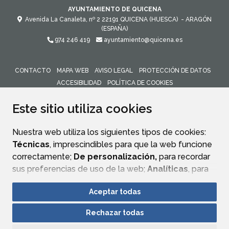
AYUNTAMIENTO DE QUICENA
Avenida La Canaleta, nº 2
22191
QUICENA (HUESCA)
- ARAGÓN
(ESPAÑA)
974 246 419
ayuntamiento@quicena.es
CONTACTO
MAPA WEB
AVISO LEGAL
PROTECCIÓN DE DATOS
ACCESIBILIDAD
POLÍTICA DE COOKIES
ENLACE 
Este sitio utiliza cookies
Nuestra web utiliza los siguientes tipos de cookies:
Técnicas
, imprescindibles para que la web funcione
correctamente;
De personalización,
para recordar
sus preferencias de uso de la web;
Analíticas
, para
mejorar el funcionamiento de la web y sus servicios.
Aceptar todas
Si acepta pulsando el botón
“Aceptar todas”
Rechazar todas
consideramos que acepta su uso. Si pulsa el botón
“Rechazar todas”
o continúa navegando sin realizar