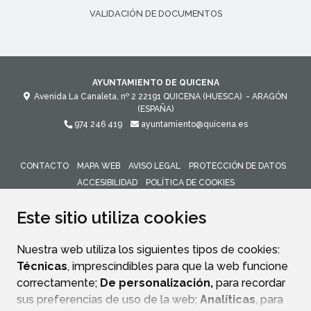
VALIDACIÓN DE DOCUMENTOS
AYUNTAMIENTO DE QUICENA
Avenida La Canaleta, nº 2
22191
QUICENA (HUESCA)
- ARAGÓN
(ESPAÑA)
974 246 419
ayuntamiento@quicena.es
CONTACTO
MAPA WEB
AVISO LEGAL
PROTECCIÓN DE DATOS
ACCESIBILIDAD
POLÍTICA DE COOKIES
ENLACE 
Este sitio utiliza cookies
Nuestra web utiliza los siguientes tipos de cookies:
Técnicas
, imprescindibles para que la web funcione
correctamente;
De personalización,
para recordar
sus preferencias de uso de la web;
Analíticas
, para