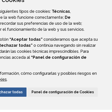
 siguientes tipos de cookies:
Técnicas
,
O
VALIDACIÓN DE DOCUMENTOS
ue la web funcione correctamente;
De
recordar sus preferencias de uso de la web;
r el funcionamiento de la web y sus servicios.
botón
“Aceptar todas”
consideramos que acepta su
Rechazar todas”
o continúa navegando sin realizar
darán las cookies técnicas imprescindibles. Para
CIÓN DE DATOS
ACCESIBILIDAD
POLÍTICA DE COOKIES
rencias acceda al
“Panel de configuración de
ENLACE EXTERNO A
formación, cómo configurarlas y posibles riesgos en
kies
.
chazar todas
Panel de configuración de Cookies