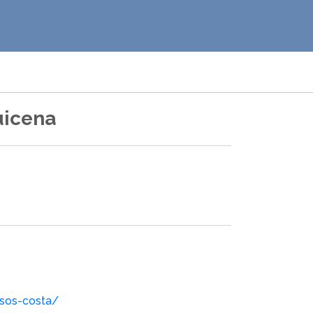
uicena
nsos-costa/