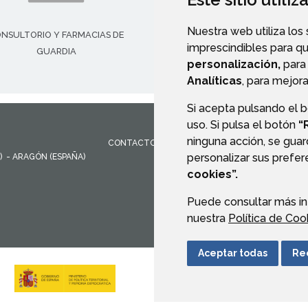
Nuestra web utiliza los
NSULTORIO Y FARMACIAS DE
FORMULARIO DE CONTACT
imprescindibles para q
GUARDIA
personalización,
para 
Analíticas
, para mejora
Si acepta pulsando el 
uso. Si pulsa el botón
“
ninguna acción, se guar
CONTACTO
MAPA WEB
AVISO LEGAL
PROTEC
personalizar sus prefe
)
- ARAGÓN
(ESPAÑA)
cookies”.
Puede consultar más in
nuestra
Política de Coo
Aceptar todas
Re